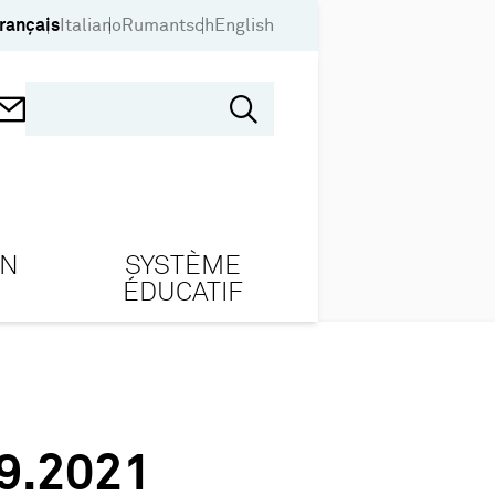
rançais
Italiano
Rumantsch
English
ON
SYSTÈME
ÉDUCATIF
9.2021