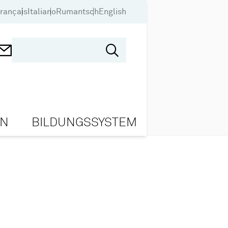
rançais
Italiano
Rumantsch
English
ON
BILDUNGSSYSTEM