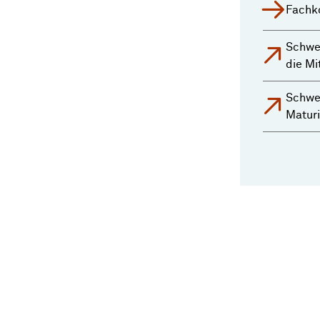
Fachk
Schwei
die Mi
Schwe
Matur