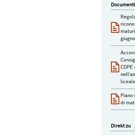
Documenti 
Regol
ricono
maturi
giugno
Accord
Consig
CDPE s
nell’a
liceal
Piano 
di mat
Direkt zu