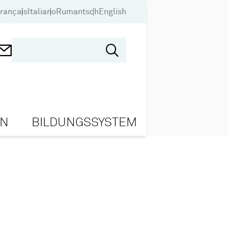
rançais
Italiano
Rumantsch
English
ON
BILDUNGSSYSTEM