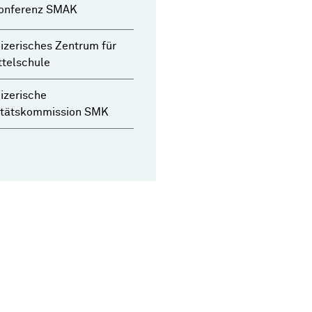
onferenz SMAK
zerisches Zentrum für
ttelschule
izerische
itätskommission SMK