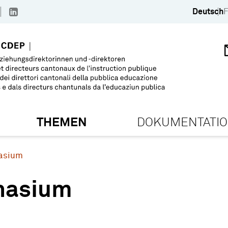
Deutsch
F
THEMEN
DOKUMENTATI
asium
nasium