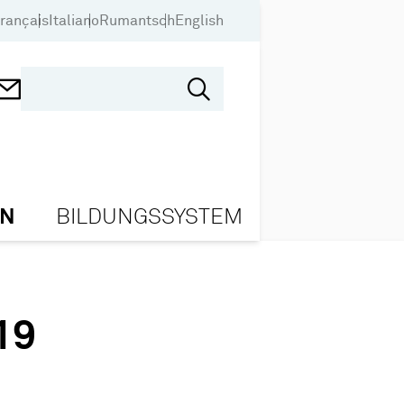
rançais
Italiano
Rumantsch
English
ON
BILDUNGSSYSTEM
19