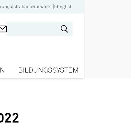
rançais
Italiano
Rumantsch
English
ON
BILDUNGSSYSTEM
022