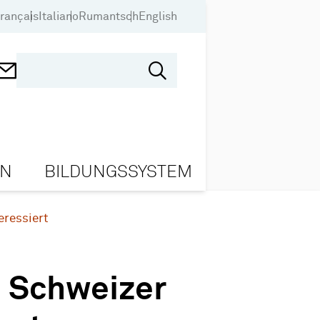
rançais
Italiano
Rumantsch
English
ON
BILDUNGSSYSTEM
eressiert
e Schweizer