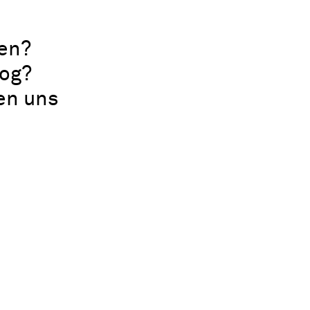
en?
log?
uen uns