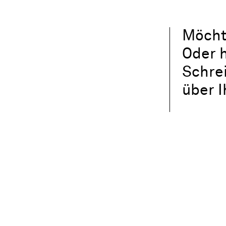
Möcht
Oder h
Schre
über 