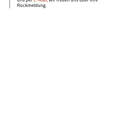
uns per
E-Mail
, wir freuen uns über Ihre
Rückmeldung.