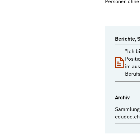
Personen ohne 
Berichte, 
"Ich bi
Positi
im au
Berufs
Archiv
Sammlung 
edudoc.ch