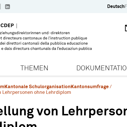
Deutsch
F
THEMEN
DOKUMENTATI
em
Kantonale Schulorganisation
Kantonsumfrage
n Lehrpersonen ohne Lehrdiplom
ellung von Lehrperso