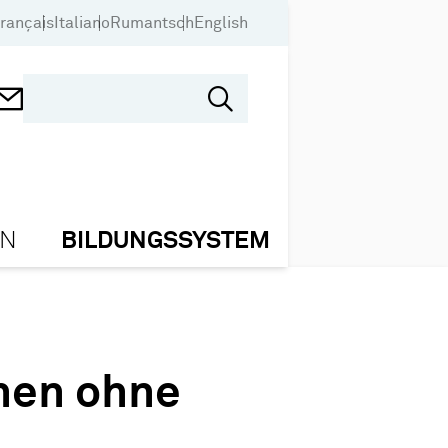
rançais
Italiano
Rumantsch
English
ON
BILDUNGSSYSTEM
nen ohne