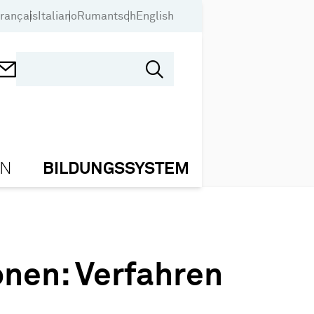
rançais
Italiano
Rumantsch
English
ON
BILDUNGSSYSTEM
onen: Verfahren