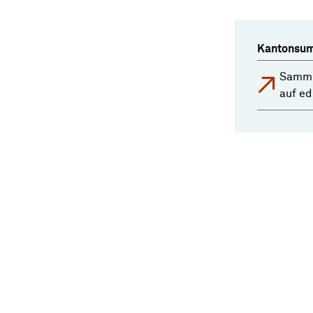
Kantonsum
Samml
auf e