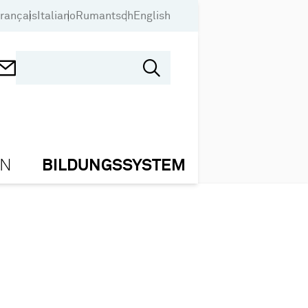
rançais
Italiano
Rumantsch
English
ON
BILDUNGSSYSTEM