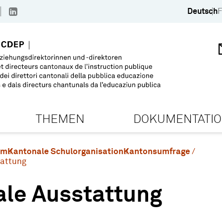
Deutsch
F
THEMEN
DOKUMENTATI
em
Kantonale Schulorganisation
Kantonsumfrage
tattung
ale Ausstattung