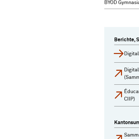
BYOD Gymnasia
Berichte, 
Digita
Digita
(Samm
Éduca
CIIP)
Kantonsum
Samml