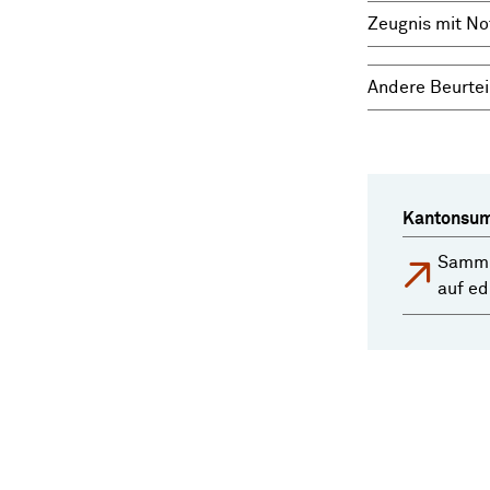
Zeugnis mit No
Andere Beurtei
Kantonsum
Samml
auf e