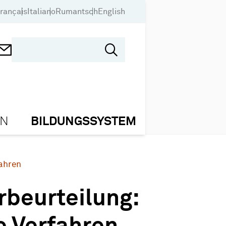
rançais
Italiano
Rumantsch
English
ON
BILDUNGSSYSTEM
fahren
rbeurteilung: