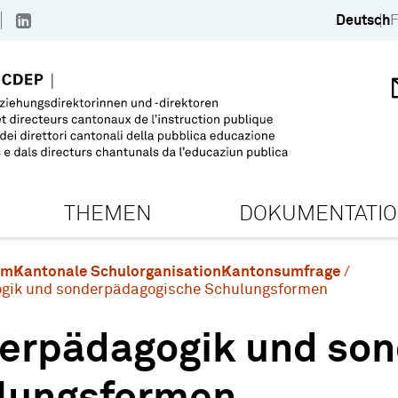
Deutsch
F
THEMEN
DOKUMENTATI
em
Kantonale Schulorganisation
Kantonsumfrage
gik und sonderpädagogische Schulungsformen
erpädagogik und so