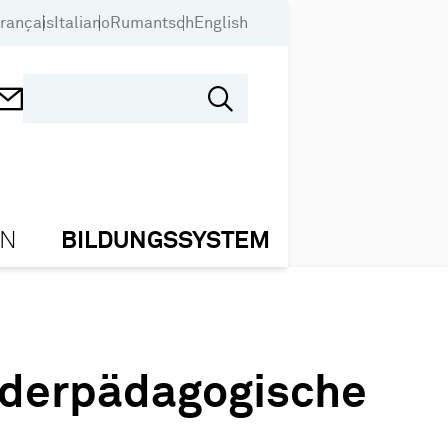
rançais
Italiano
Rumantsch
English
ON
BILDUNGSSYSTEM
nderpädagogische