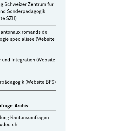
ng Schweizer Zentrum für
 und Sonderpädagogik
ite SZH)
 cantonaux romands de
gie spécialisée (Website
 und Integration (Website
rpädagogik (Website BFS)
frage: Archiv
ung Kantonsumfragen
dudoc.ch