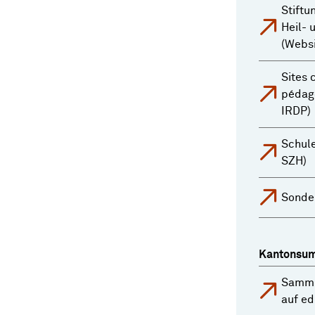
Stiftu
Heil-
(Webs
Sites
pédago
IRDP)
Schule
SZH)
Sonde
Kantonsum
Samml
auf e